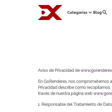
keyboard_arrow_down
search
Categorías
Blog
Aviso de Privacidad de
www.gorendere
En GoRenderex, nos comprometemos a pro
Privacidad describe cómo recopilamos,
través de nuestra página web
www.gore
1. Responsable del Tratamiento de Dat