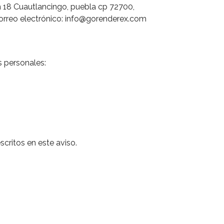
n 18 Cuautlancingo, puebla cp 72700,
correo electrónico: info@gorenderex.com
s personales:
critos en este aviso.