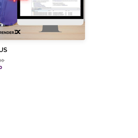
US
00
0