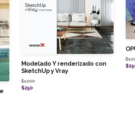
OP
$1.2
Modelado Y renderizado con
$25
SketchUp y Vray
$1.200
$250
re