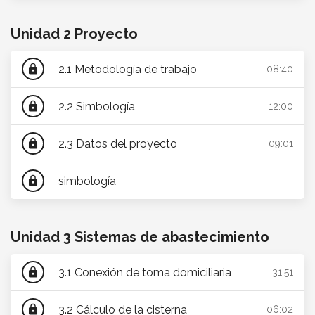
Unidad 2 Proyecto
2.1 Metodología de trabajo
lock
08:40
2.2 Simbología
lock
12:00
2.3 Datos del proyecto
lock
09:01
simbología
lock
Unidad 3 Sistemas de abastecimiento
3.1 Conexión de toma domiciliaria
lock
31:51
3.2 Cálculo de la cisterna
lock
06:02