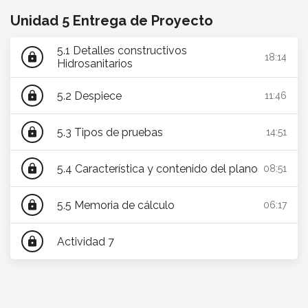
Unidad 5 Entrega de Proyecto
5.1 Detalles constructivos
lock
18:14
Hidrosanitarios
5.2 Despiece
lock
11:46
5.3 Tipos de pruebas
lock
14:51
5.4 Característica y contenido del plano
lock
08:51
5.5 Memoria de cálculo
lock
06:17
Actividad 7
lock