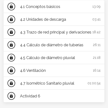
4.1 Conceptos básicos
lock
13:09
4.2 Unidades de descarga
lock
03:41
4.3 Trazo de red principal y derivaciones
lock
18:42
4.4 Cálculo de diámetro de tuberías
lock
26:11
4.5 Cálculo de diámetro pluvial
lock
21:18
4.6 Ventilación
lock
16:14
4.7 Isométrico Sanitario pluvial
lock
01:00:54
Actividad 6
lock