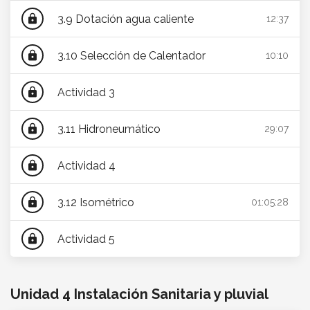
3.9 Dotación agua caliente
lock
12:37
3.10 Selección de Calentador
lock
10:10
Actividad 3
lock
3.11 Hidroneumático
lock
29:07
Actividad 4
lock
3.12 Isométrico
lock
01:05:28
Actividad 5
lock
Unidad 4 Instalación Sanitaria y pluvial