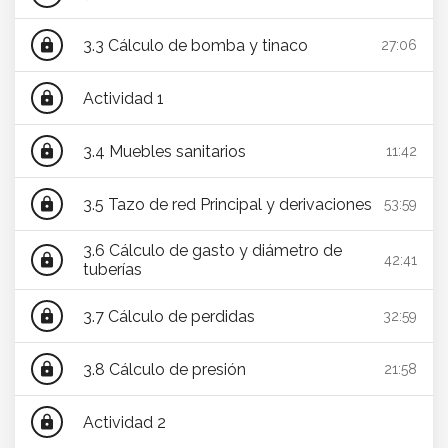
3.3 Cálculo de bomba y tinaco
lock
27:06
Actividad 1
lock
3.4 Muebles sanitarios
lock
11:42
3.5 Tazo de red Principal y derivaciones
lock
53:59
3.6 Cálculo de gasto y diámetro de
lock
42:41
tuberías
3.7 Cálculo de perdidas
lock
32:59
3.8 Cálculo de presión
lock
21:58
Actividad 2
lock